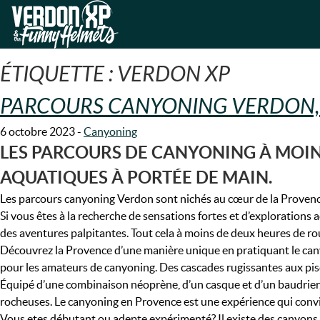
Skip
Skip
to
to
VERDON-XP | RAFTING, CANOE
navigation
content
ÉTIQUETTE :
VERDON XP
PARCOURS CANYONING VERDON, 
6 octobre 2023
-
Canyoning
LES PARCOURS DE CANYONING À MOIN
AQUATIQUES À PORTÉE DE MAIN.
Les parcours canyoning Verdon sont nichés au cœur de la Provence
Si vous êtes à la recherche de sensations fortes et d’explorations
des aventures palpitantes. Tout cela à moins de deux heures de ro
Découvrez la Provence d’une manière unique en pratiquant le canyo
pour les amateurs de canyoning. Des cascades rugissantes aux pisc
Équipé d’une combinaison néoprène, d’un casque et d’un baudrier, 
rocheuses. Le canyoning en Provence est une expérience qui convie
Vous etes débutant ou adepte expérimenté? Il existe des canyons