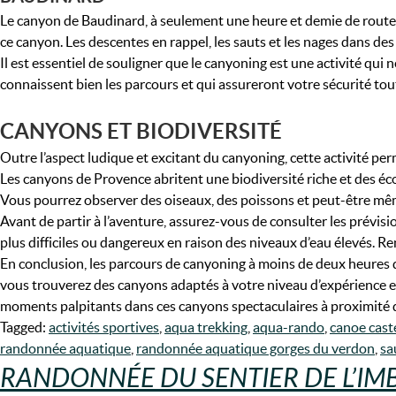
Le canyon de Baudinard, à seulement une heure et demie de route 
ce canyon. Les descentes en rappel, les sauts et les nages dans d
Il est essentiel de souligner que le canyoning est une activité qu
connaissent bien les parcours et qui assureront votre sécurité tout
CANYONS ET BIODIVERSITÉ
Outre l’aspect ludique et excitant du canyoning, cette activité per
Les canyons de Provence abritent une biodiversité riche et des é
Vous pourrez observer des oiseaux, des poissons et peut-être mêm
Avant de partir à l’aventure, assurez-vous de consulter les prévi
plus difficiles ou dangereux en raison des niveaux d’eau élevés. 
En conclusion, les parcours de canyoning à moins de deux heures
vous trouverez des canyons adaptés à votre niveau d’expérience et à
moments palpitants dans ces canyons spectaculaires à proximité 
Tagged:
activités sportives
,
aqua trekking
,
aqua-rando
,
canoe cast
randonnée aquatique
,
randonnée aquatique gorges du verdon
,
sa
RANDONNÉE DU SENTIER DE L’IM