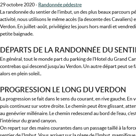
29 octobre 2020
-
Randonnée pédestre
La randonnée du sentier de l’imbut, un des plus beaux parcours p
activité, nous utilisons le même accès (la descente des Cavaliers) 
Verdon. En juillet-août, privilégiez les jours hors mardi et vendred
petite baignade.
DÉPARTS DE LA RANDONNÉE DU SENTIE
En général, tout le monde part du parking de l’Hotel du Grand Ca
contrebas qui descend jusqu’au Verdon. Un autre départ peut se fair
alors en plein soleil..
PROGRESSION LE LONG DU VERDON
La progression se fait dans le sens du courant, en rive gauche. En ve
puis continuez sur votre droite. Le chemin peut être glissant, att
au genévrier millénaire. Le chemin redescend au bord de l’eau, c’es
l’intérieur du grand canyon.
On repart sur des mains courantes dans un passage taillé à la for
sentier de l’Imbut. Vous arrivez sur la plage de l’Imbut, magnifique