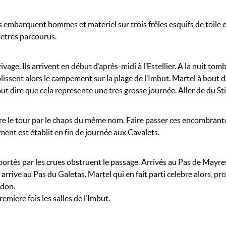
s embarquent hommes et materiel sur trois frêles esquifs de toile e
etres parcourus.
ivage. Ils arrivent en début d’après-midi à l’Estellier. A la nuit to
lissent alors le campement sur la plage de l’Imbut. Martel à bout 
faut dire que cela represente une tres grosse journée. Aller de du Sti
n faire le tour par le chaos du même nom. Faire passer ces encombr
nt est établit en fin de journée aux Cavalets.
apportés par les crues obstruent le passage. Arrivés au Pas de May
e arrive au Pas du Galetas. Martel qui en fait parti celebre alors,
rdon.
emiere fois les salles de l’Imbut.