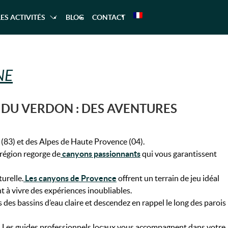
LES ACTIVITÉS
BLOG
CONTACT
RANDONNÉE
LES GORGES DU VERDON À CASTE
CANOE – KAYAK
RAFTING
AQUATIQUE
NE
 DU VERDON : DES AVENTURES
(83) et des Alpes de Haute Provence (04).
 région regorge de
canyons passionnants
qui vous garantissent
urelle.
Les canyons de Provence
offrent un terrain de jeu idéal
t à vivre des expériences inoubliables.
es bassins d’eau claire et descendez en rappel le long des parois
e. Les guides professionnels locaux vous accompagnent dans votre