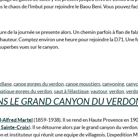
 le chaos de l’Imbut pour rejoindre le Baou Beni. Vous pouvez fac
re de la journée se presente alors. Un chemin parfois à flan de fal
 hauteur. Comptez environ une heure pour rejoindre la D71. Une foi
 superbes vues sur le canyon.
ellane
,
canoe gorges du verdon
,
canoe moustiers
,
canyoning
,
canyo
atique gorges du verdon
,
saut à l’élastique
,
vautour
,
verdon
,
verdo
ANS LE GRAND CANYON DU VERDO
-Alfred Martel
(1859-1938). Il se rend en Haute Provence en 1905. 
 Sainte-Croix
). Il se détourne alors par le grand canyon du ver
ion et instituteur qui réunit une equipe de villageois. L’expedition 