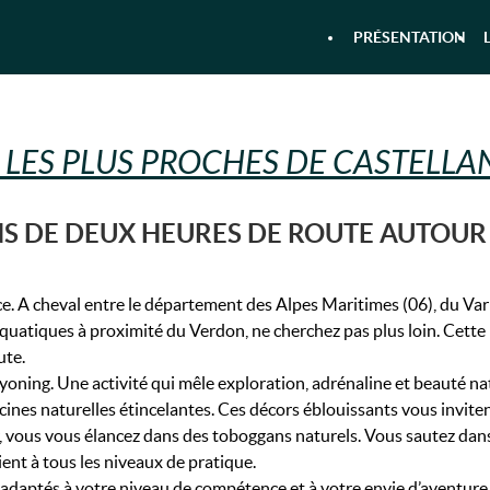
PRÉSENTATION
 & RANDONNÉE AQUATIQUE DANS 
LES PLUS PROCHES DE CASTELLA
S DE DEUX HEURES DE ROUTE AUTOUR
. A cheval entre le département des Alpes Maritimes (06), du Var 
 aquatiques à proximité du Verdon, ne cherchez pas plus loin. Cette
ute.
ning. Une activité qui mêle exploration, adrénaline et beauté nat
ines naturelles étincelantes. Ces décors éblouissants vous inviten
vous vous élancez dans des toboggans naturels. Vous sautez dans d
nt à tous les niveaux de pratique.
 adaptés à votre niveau de compétence et à votre envie d’aventur