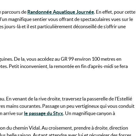
e parcours de
Randonnée Aquatique Journée
. En effet, pour cette
 d’un magnifique sentier vous offrant de spectaculaires vues sur le
es jours-là et il est particulièrement déconseillé de s’offrir une
guines. De la, vous accédez au GR 99 environ 100 metres en
es. Petit inconvenient, la remontée en fin d’après-midi se fera
 En venant de la rive droite, traversez la passerelle de l’Estellié
ieres mains courantes. Passage un peu vertigineux qui vous conduit
n arrive sur
le passage du Styx
. Un magnifique canyon à
on du chemin Vidal. Au croisement, prendre à droite, direction
plus belle saison. Autant attendre avec lui et récupérer des forces