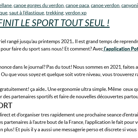
ellane
,
canoe gorges du verdon
,
canoe paca
,
canoe verdon
,
canyoni
ique
,
saut à l’élastique
,
trekking
,
verdon xp
INIT LE SPORT TOUT SEUL !
riel rangé jusqu’au printemps 2021.. Il est grand temps de reprendr
is pour faire du sport sans nous! Et comment? Avec
l’application Po
once dans le journal? Pas du tout! Nous sommes en 2021, faites a
x. Ou que vous soyez et quelque soit votre niveau, vous trouverez
e gratuitement! ça aide.. Une ergonomie ultra simple. Même ceux q
es partenaires sportifs et faire de nouvelles découvertes partou
PORT
direct et d’organiser tres rapidement une prochaine seance d’entrai
des partenaires à l’autre bout de la France, l’application le fait po
un plus! Et puis il y a aussi une messagerie perso et discrete si vou