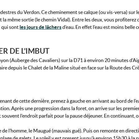
édestres du Verdon. Ce cheminement se calque (ou vis-versa) sur l
et la même sortie (le chemin Vidal). Entre les deux, vous profiterez
i qui sont
les jours de lâchers
d’eau. En effet l’eau est moins belle c
R DE L’IMBUT
nyon (Auberge des Cavaliers) sur la D71 à environ 20 minutes d’Ai
e depuis le Chalet de la Maline situé en face sur la Route des Crèt
nant de cette dernière, prenez à gauche en arrivant au bord de l’eau.
ention. Après une progression dans la foret, on arrive sur les prem
t souvent l’endroit parfait pour la pause déjeuner. En continuant, o
ce de l’homme, le Maugué (mauvais gué). Puis on remonte en directi
 plage de galets. Le soleil y est present jusqu’à environ 15h30 à la 