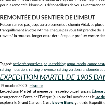
pour la remontée. Nous vous déconseillons de vous aventurer dans
REMONTÉE DU SENTIER DE L’IMBUT
Retour sur vos pas jusqu’au croisement du chemin Vidal. Le plus du
tranquillement à votre rythme, chaque pas vous fait prendre de la
traversé la route ou longer cette dernière pour profiter encore de
Tagged:
activités sportives
,
aqua trekking
,
aqua-rando
,
canoe cast
rafting moustiers
,
rafting provence
,
rafting verdon
,
randonnée aqu
EXPEDITION MARTEL DE 1905 D
19 octobre 2020
-
Histoire
L’expédition Martel fut menée par le spéléologue français
Édouard
resurgence de Fontaine l’Evêque (aujourd’hui noyée dans le
lac de
explorer le Grand Canyon. C’est
Isidore Blanc
, guide de l’expedit