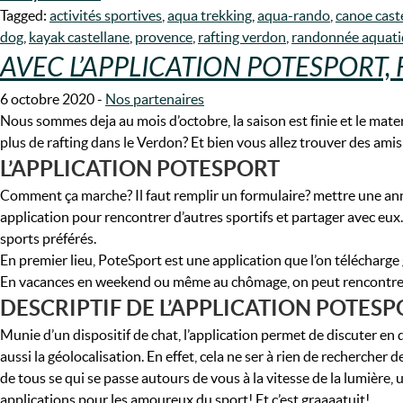
Tagged:
activités sportives
,
aqua trekking
,
aqua-rando
,
canoe cast
dog
,
kayak castellane
,
provence
,
rafting verdon
,
randonnée aquat
AVEC L’APPLICATION POTESPORT, F
6 octobre 2020
-
Nos partenaires
Nous sommes deja au mois d’octobre, la saison est finie et le mate
plus de rafting dans le Verdon? Et bien vous allez trouver des am
L’APPLICATION POTESPORT
Comment ça marche? Il faut remplir un formulaire? mettre une ann
application pour rencontrer d’autres sportifs et partager avec eu
sports préférés.
En premier lieu, PoteSport est une application que l’on télécharg
En vacances en weekend ou même au chômage, on peut rencontrer d
DESCRIPTIF DE L’APPLICATION POTES
Munie d’un dispositif de chat, l’application permet de discuter en 
aussi la géolocalisation. En effet, cela ne ser à rien de rechercher 
de tous se qui se passe autours de vous à la vitesse de la lumière, 
applications pour les amoureux du sport! Et c’est graaaatuit!