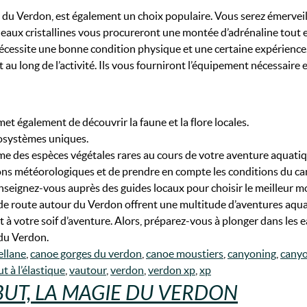
du Verdon, est également un choix populaire. Vous serez émerveill
es eaux cristallines vous procureront une montée d’adrénaline tout
i nécessite une bonne condition physique et une certaine expérience
 au long de l’activité. Ils vous fourniront l’équipement nécessaire 
met également de découvrir la faune et la flore locales.
cosystèmes uniques.
e des espèces végétales rares au cours de votre aventure aquatiq
sions météorologiques et de prendre en compte les conditions du c
Renseignez-vous auprès des guides locaux pour choisir le meilleur
 de route autour du Verdon offrent une multitude d’aventures aqu
 votre soif d’aventure. Alors, préparez-vous à plonger dans les eaux
du Verdon.
ellane
,
canoe gorges du verdon
,
canoe moustiers
,
canyoning
,
canyo
ut à l’élastique
,
vautour
,
verdon
,
verdon xp
,
xp
BUT, LA MAGIE DU VERDON