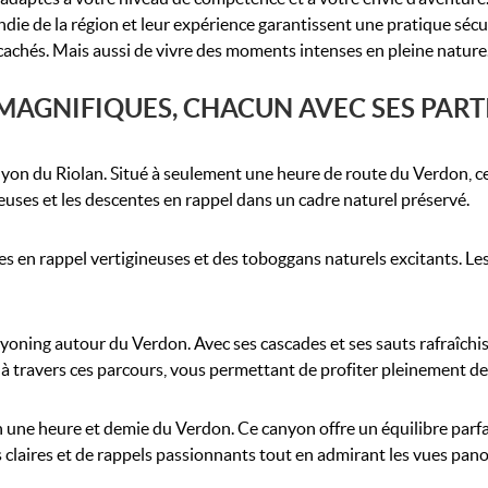
 de la région et leur expérience garantissent une pratique sécuris
achés. Mais aussi de vivre des moments intenses en pleine nature
GNIFIQUES, CHACUN AVEC SES PARTIC
anyon du Riolan. Situé à seulement une heure de route du Verdon, c
euses et les descentes en rappel dans un cadre naturel préservé.
tes en rappel vertigineuses et des toboggans naturels excitants. 
ning autour du Verdon. Avec ses cascades et ses sauts rafraîchissan
à travers ces parcours, vous permettant de profiter pleinement de l
ron une heure et demie du Verdon. Ce canyon offre un équilibre par
s claires et de rappels passionnants tout en admirant les vues pan