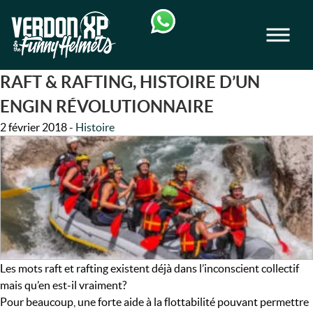
Skip
Skip
to
to
Men
navigation
content
VERDON-XP | RAFTING, CANOE & RA
RAFT & RAFTING, HISTOIRE D’UN
ENGIN RÉVOLUTIONNAIRE
2 février 2018
-
Histoire
Les mots raft et rafting existent déjà dans l’inconscient collectif
mais qu’en est-il vraiment?
Pour beaucoup, une forte aide à la flottabilité pouvant permettre