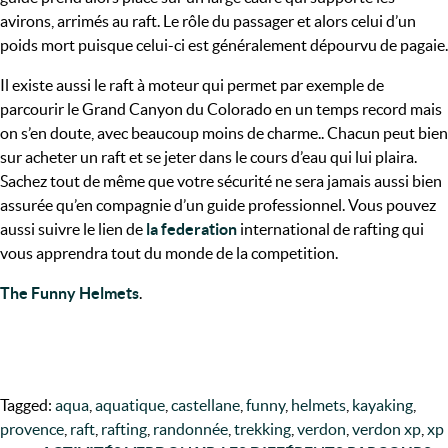
avirons, arrimés au raft. Le rôle du passager et alors celui d’un
poids mort puisque celui-ci est généralement dépourvu de pagaie.
Il existe aussi le raft à moteur qui permet par exemple de
parcourir le Grand Canyon du Colorado en un temps record mais
on s’en doute, avec beaucoup moins de charme.. Chacun peut bien
sur acheter un raft et se jeter dans le cours d’eau qui lui plaira.
Sachez tout de même que votre sécurité ne sera jamais aussi bien
assurée qu’en compagnie d’un guide professionnel. Vous pouvez
aussi suivre le lien de
la federation
international de rafting qui
vous apprendra tout du monde de la competition.
The Funny Helmets
.
Tagged:
aqua
,
aquatique
,
castellane
,
funny
,
helmets
,
kayaking
,
provence
,
raft
,
rafting
,
randonnée
,
trekking
,
verdon
,
verdon xp
,
xp