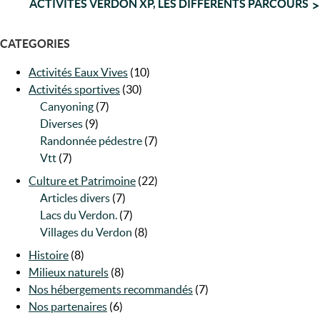
NAVIGATION
ACTIVITÉS VERDON XP, LES DIFFÉRENTS PARCOURS
DE
CATEGORIES
L’ARTICLE
Activités Eaux Vives
(10)
Activités sportives
(30)
Canyoning
(7)
Diverses
(9)
Randonnée pédestre
(7)
Vtt
(7)
Culture et Patrimoine
(22)
Articles divers
(7)
Lacs du Verdon.
(7)
Villages du Verdon
(8)
Histoire
(8)
Milieux naturels
(8)
Nos hébergements recommandés
(7)
Nos partenaires
(6)