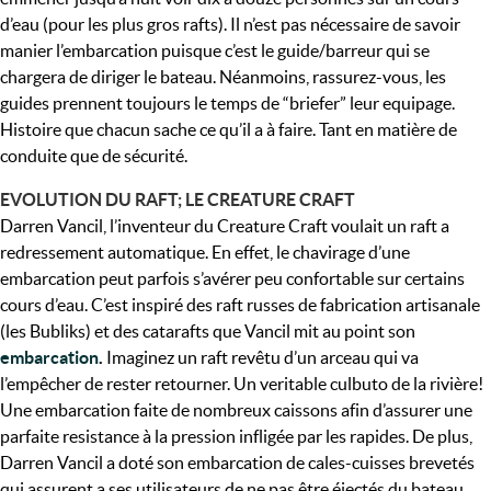
d’eau (pour les plus gros rafts). Il n’est pas nécessaire de savoir
manier l’embarcation puisque c’est le guide/barreur qui se
chargera de diriger le bateau. Néanmoins, rassurez-vous, les
guides prennent toujours le temps de “briefer” leur equipage.
Histoire que chacun sache ce qu’il a à faire. Tant en matière de
conduite que de sécurité.
EVOLUTION DU RAFT; LE CREATURE CRAFT
Darren Vancil, l’inventeur du Creature Craft voulait un raft a
redressement automatique. En effet, le chavirage d’une
embarcation peut parfois s’avérer peu confortable sur certains
cours d’eau. C’est inspiré des raft russes de fabrication artisanale
(les Bubliks) et des catarafts que Vancil mit au point son
embarcation
.
Imaginez un raft revêtu d’un arceau qui va
l’empêcher de rester retourner. Un veritable culbuto de la rivière!
Une embarcation faite de nombreux caissons afin d’assurer une
parfaite resistance à la pression infligée par les rapides. De plus,
Darren Vancil a doté son embarcation de cales-cuisses brevetés
qui assurent a ses utilisateurs de ne pas être éjectés du bateau.