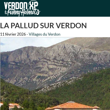
Skip
Skip
to
to
VERDON-XP | RAFTING, CAN
navigation
content
LA PALLUD SUR VERDON
11 février 2026
-
Villages du Verdon