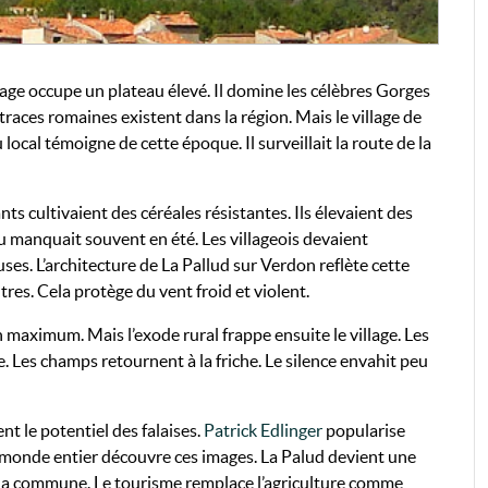
lage occupe un plateau élevé. Il domine les célèbres Gorges
aces romaines existent dans la région. Mais le village de
cal témoigne de cette époque. Il surveillait la route de la
tants cultivaient des céréales résistantes. Ils élevaient des
u manquait souvent en été. Les villageois devaient
ses. L’architecture de La Pallud sur Verdon reflète cette
tres. Cela protège du vent froid et violent.
 maximum. Mais l’exode rural frappe ensuite le village. Les
le. Les champs retournent à la friche. Le silence envahit peu
nt le potentiel des falaises.
Patrick Edlinger
popularise
Le monde entier découvre ces images. La Palud devient une
 la commune. Le tourisme remplace l’agriculture comme