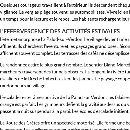
Quelques courageux travaillent à l’extérieur. Ils descendent chaqu
vigilance. Le verglas piège souvent les automobilistes. Vivre ici en hi
un temps pour la lecture et le repos. Les habitants rechargent leurs
L’EFFERVESCENCE DES ACTIVITÉS ESTIVALES
L’été métamorphose La Palud-sur-Verdon. Le village devient une 
affluent. Ils cherchent l’aventure et les paysages grandioses. L’éc
affichent souvent complet. Les terrasses des cafés ne désemplisse
La randonnée attire le plus grand nombre. Le sentier Blanc-Martel 
marcheurs traversent des tunnels obscurs. Ils longent la rivière tur
escaliers de la Brèche Imbert testent les jambes. Le paysage coupe
randonneurs au village.
L’escalade reste l’âme sportive de La Palud sur Verdon. Les falaises 
orange est parfait. Les grimpeurs défient la gravité au-dessus du 
passent la nuit suspendus à la paroi. Les écoles d’escalade initien
La Route des Crêtes offre un spectacle motorisé. Elle forme une 
le parcours. Les cyclistes courageux affrontent les montées raides