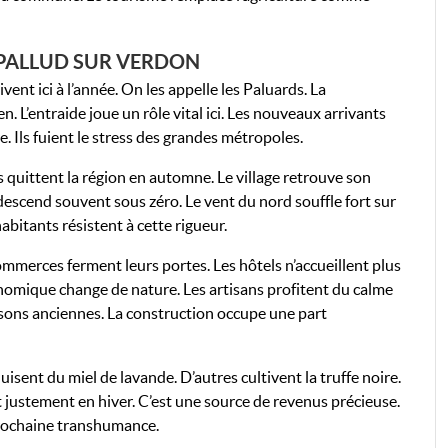
 PALLUD SUR VERDON
nt ici à l’année. On les appelle les Paluards. La
L’entraide joue un rôle vital ici. Les nouveaux arrivants
re. Ils fuient le stress des grandes métropoles.
s quittent la région en automne. Le village retrouve son
descend souvent sous zéro. Le vent du nord souffle fort sur
abitants résistent à cette rigueur.
ommerces ferment leurs portes. Les hôtels n’accueillent plus
conomique change de nature. Les artisans profitent du calme
 maisons anciennes. La construction occupe une part
isent du miel de lavande. D’autres cultivent la truffe noire.
t justement en hiver. C’est une source de revenus précieuse.
 prochaine transhumance.