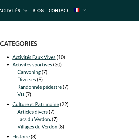
ACTIVITÉS
BLOG
CONTACT
ANDONNÉE
ANS LES GORGES DU VERDON À
CANOE – KAYAK
RAFTING
AQUATIQUE
CATEGORIES
Activités Eaux Vives
(10)
Activités sportives
(30)
Canyoning
(7)
Diverses
(9)
Randonnée pédestre
(7)
Vtt
(7)
Culture et Patrimoine
(22)
Articles divers
(7)
Lacs du Verdon.
(7)
Villages du Verdon
(8)
Histoire
(8)