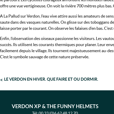
offre une vue vertigineuse. On voit la rivière 700 mètres plus bas
A La Pallud sur Verdon, l’eau vive attire aussi les amateurs de sen
saute dans des vasques naturelles. On glisse sur des toboggans de 
laisse porter par le courant. On observe les falaises d’en bas. C’e
Enfin, l’observation des oiseaux passionne les visiteurs. Les vautour
succès. Ils utilisent les courants thermiques pour planer. Leur e
facilement depuis le village. Ils tournent majestueusement au-dess
C’est le symbole sauvage de cette nature préservée.
NAVIGATION
LE VERDON EN HIVER. QUE FAIRE ET OU DORMIR.
DE
L’ARTICLE
VERDON XP & THE FUNNY HELMETS
Tél:
00 33 (0)6 62 48 12 70