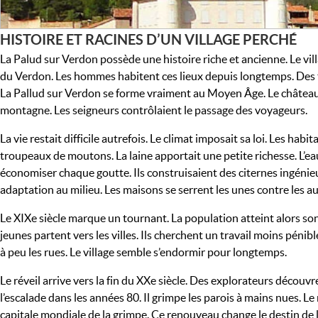
HISTOIRE ET RACINES D’UN VILLAGE PERCHÉ
La Palud sur Verdon possède une histoire riche et ancienne. Le vil
du Verdon. Les hommes habitent ces lieux depuis longtemps. Des tr
La Pallud sur Verdon se forme vraiment au Moyen Âge. Le château lo
montagne. Les seigneurs contrôlaient le passage des voyageurs.
La vie restait difficile autrefois. Le climat imposait sa loi. Les habi
troupeaux de moutons. La laine apportait une petite richesse. L’ea
économiser chaque goutte. Ils construisaient des citernes ingénieu
adaptation au milieu. Les maisons se serrent les unes contre les au
Le XIXe siècle marque un tournant. La population atteint alors son
jeunes partent vers les villes. Ils cherchent un travail moins pénib
à peu les rues. Le village semble s’endormir pour longtemps.
Le réveil arrive vers la fin du XXe siècle. Des explorateurs découvre
l’escalade dans les années 80. Il grimpe les parois à mains nues. 
capitale mondiale de la grimpe. Ce renouveau change le destin de