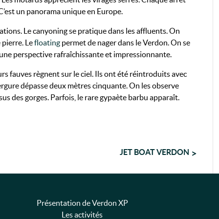
. C’est un panorama unique en Europe.
sations. Le canyoning se pratique dans les affluents. On
pierre. Le
floating
permet de nager dans le Verdon. On se
st une perspective rafraîchissante et impressionnante.
s fauves règnent sur le ciel. Ils ont été réintroduits avec
nvergure dépasse deux mètres cinquante. On les observe
us des gorges. Parfois, le rare gypaète barbu apparaît.
JET BOAT VERDON
Présentation de Verdon XP
Les activités