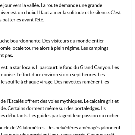
e jour vers la vallée. La route demande une grande
ver est un choix. Il faut aimer la solitude et le silence. C’est
 batteries avant l’été.
ruche bourdonnante. Des visiteurs du monde entier
onomie locale tourne alors à plein régime. Les campings
nt pas.
est la star locale. Il parcourt le fond du Grand Canyon. Les
quoise. L’effort dure environ six ou sept heures. Les
 le souffle à chaque virage. Des navettes ramènent les
de l’Escalès offrent des voies mythiques. Le calcaire gris et
vide. Certains dorment même sur des portaledges. Ils
t les débutants. Les guides partagent leur passion du rocher.
boucle de 24 kilomètres. Des belvédères aménagés jalonnent
. Les motards apprécient les virages serrés. Chaque arrêt