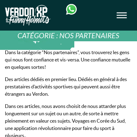
Skip
Skip
to
to
Men
navigation
content
VERDON-XP | RAFTING, CANOE & RAND
CATÉGORIE :
NOS PARTENAIRES
Dans la catégorie “Nos partenaires”, vous trouverez les gens
qui nous font confiance et vis-versa. Une confiance mutuelle
en quelques sortes!
Des articles dédiés en premier lieu. Dédiés en général à des
prestataires d’activités sportives qui peuvent aussi être
étrangers au Verdon.
Dans ces articles, nous avons choisit de nous attarder plus
longuement sur un sujet ou un autre, de sorte à mettre
pleinement en valeur ces sujets. Voyages en Corée du Sud,
une application révolutionnaire pour faire du sport à
plusieurs..