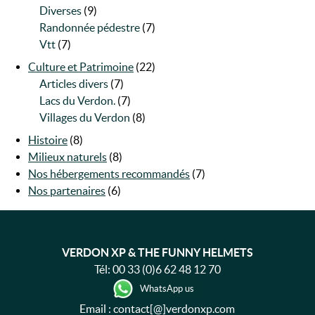
Diverses
(9)
Randonnée pédestre
(7)
Vtt
(7)
Culture et Patrimoine
(22)
Articles divers
(7)
Lacs du Verdon.
(7)
Villages du Verdon
(8)
Histoire
(8)
Milieux naturels
(8)
Nos hébergements recommandés
(7)
Nos partenaires
(6)
VERDON XP & THE FUNNY HELMETS
Tél:
00 33 (0)6 62 48 12 70
WhatsApp us
Email : contact[@]verdonxp.com