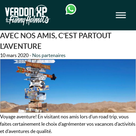
Skip
Skip
to
to
Men
navigation
content
VERDON-XP | RAFTING, CANOE & RA
AVEC NOS AMIS, C’EST PARTOUT
L’AVENTURE
10 mars 2020
-
Nos partenaires
Voyage aventure! En visitant nos amis lors d’un road trip, vous
faites certainement le choix d’agrémenter vos vacances d’activités
et d’aventures de qualité.