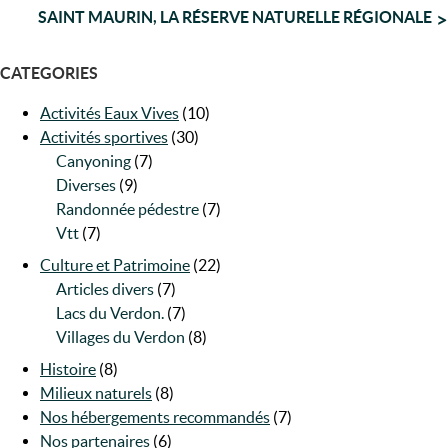
DE
SAINT MAURIN, LA RÉSERVE NATURELLE RÉGIONALE
L’ARTICLE
CATEGORIES
Activités Eaux Vives
(10)
Activités sportives
(30)
Canyoning
(7)
Diverses
(9)
Randonnée pédestre
(7)
Vtt
(7)
Culture et Patrimoine
(22)
Articles divers
(7)
Lacs du Verdon.
(7)
Villages du Verdon
(8)
Histoire
(8)
Milieux naturels
(8)
Nos hébergements recommandés
(7)
Nos partenaires
(6)