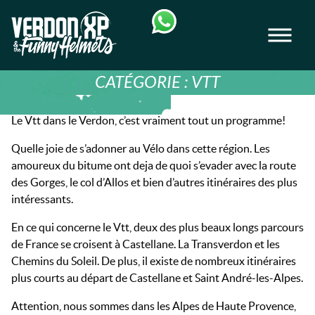
Skip
Skip
to
to
Men
navigation
content
VERDON-XP | RAFTING, CANOE & RAND
CATÉGORIE :
VTT
Le Vtt dans le Verdon, c’est vraiment tout un programme!
Quelle joie de s’adonner au Vélo dans cette région. Les
amoureux du bitume ont deja de quoi s’evader avec la route
des Gorges, le col d’Allos et bien d’autres itinéraires des plus
intéressants.
En ce qui concerne le Vtt, deux des plus beaux longs parcours
de France se croisent à Castellane. La Transverdon et les
Chemins du Soleil. De plus, il existe de nombreux itinéraires
plus courts au départ de Castellane et Saint André-les-Alpes.
Attention, nous sommes dans les Alpes de Haute Provence,