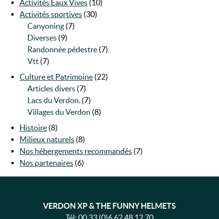
Activités Eaux Vives
(10)
Activités sportives
(30)
Canyoning
(7)
Diverses
(9)
Randonnée pédestre
(7)
Vtt
(7)
Culture et Patrimoine
(22)
Articles divers
(7)
Lacs du Verdon.
(7)
Villages du Verdon
(8)
Histoire
(8)
Milieux naturels
(8)
Nos hébergements recommandés
(7)
Nos partenaires
(6)
VERDON XP & THE FUNNY HELMETS
Tél:
00 33 (0)6 62 48 12 70