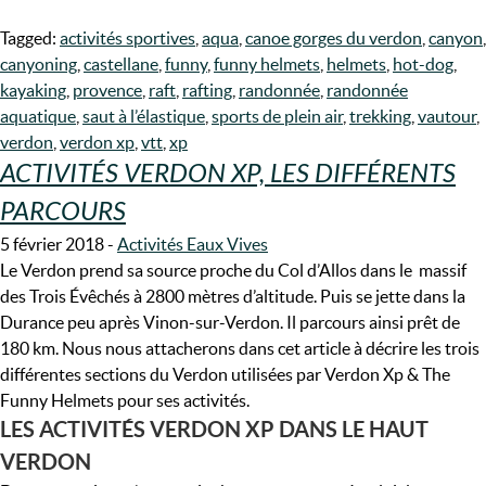
Tagged:
activités sportives
,
aqua
,
canoe gorges du verdon
,
canyon
,
canyoning
,
castellane
,
funny
,
funny helmets
,
helmets
,
hot-dog
,
kayaking
,
provence
,
raft
,
rafting
,
randonnée
,
randonnée
aquatique
,
saut à l’élastique
,
sports de plein air
,
trekking
,
vautour
,
verdon
,
verdon xp
,
vtt
,
xp
ACTIVITÉS VERDON XP, LES DIFFÉRENTS
PARCOURS
5 février 2018
-
Activités Eaux Vives
Le Verdon prend sa source proche du Col d’Allos dans le massif
des Trois Évêchés à 2800 mètres d’altitude. Puis se jette dans la
Durance peu après Vinon-sur-Verdon. Il parcours ainsi prêt de
180 km. Nous nous attacherons dans cet article à décrire les trois
différentes sections du Verdon utilisées par Verdon Xp & The
Funny Helmets pour ses activités.
LES ACTIVITÉS VERDON XP DANS LE HAUT
VERDON