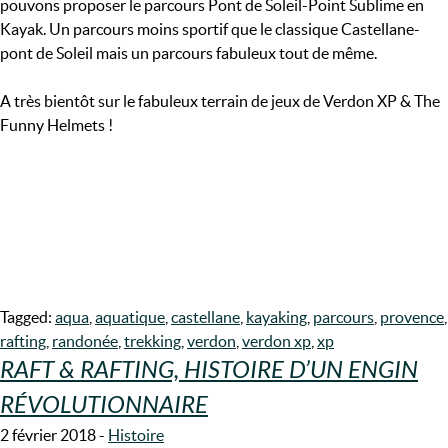
pouvons proposer le parcours Pont de Soleil-Point Sublime en
Kayak. Un parcours moins sportif que le classique Castellane-
pont de Soleil mais un parcours fabuleux tout de même.
A très bientôt sur le fabuleux terrain de jeux de Verdon XP & The
Funny Helmets !
Tagged:
aqua
,
aquatique
,
castellane
,
kayaking
,
parcours
,
provence
,
rafting
,
randonée
,
trekking
,
verdon
,
verdon xp
,
xp
RAFT & RAFTING, HISTOIRE D’UN ENGIN
RÉVOLUTIONNAIRE
2 février 2018
-
Histoire