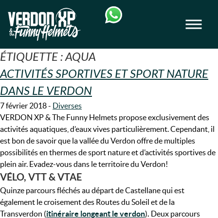
Skip
Skip
to
to
Men
navigation
content
VERDON-XP | RAFTING, CANOE & RAND
ÉTIQUETTE :
AQUA
ACTIVITÉS SPORTIVES ET SPORT NATURE
DANS LE VERDON
7 février 2018
-
Diverses
VERDON XP & The Funny Helmets propose exclusivement des
activités aquatiques, d’eaux vives particulièrement. Cependant, il
est bon de savoir que la vallée du Verdon offre de multiples
possibilités en thermes de sport nature et d’activités sportives de
plein air. Evadez-vous dans le territoire du Verdon!
VÉLO, VTT & VTAE
Quinze parcours fléchés au départ de Castellane qui est
également le croisement des Routes du Soleil et de la
Transverdon (
itinéraire longeant le verdon
)
.
Deux parcours