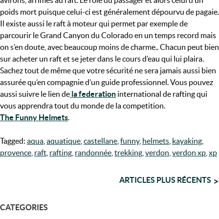
avirons, arrimés au raft. Le rôle du passager et alors celui d’un
poids mort puisque celui-ci est généralement dépourvu de pagaie.
Il existe aussi le raft à moteur qui permet par exemple de
parcourir le Grand Canyon du Colorado en un temps record mais
on s’en doute, avec beaucoup moins de charme.. Chacun peut bien
sur acheter un raft et se jeter dans le cours d’eau qui lui plaira.
Sachez tout de même que votre sécurité ne sera jamais aussi bien
assurée qu’en compagnie d’un guide professionnel. Vous pouvez
aussi suivre le lien de
la federation
international de rafting qui
vous apprendra tout du monde de la competition.
The Funny Helmets
.
Tagged:
aqua
,
aquatique
,
castellane
,
funny
,
helmets
,
kayaking
,
provence
,
raft
,
rafting
,
randonnée
,
trekking
,
verdon
,
verdon xp
,
xp
NAVIGATION
ARTICLES PLUS RÉCENTS
DES
CATEGORIES
ARTICLES