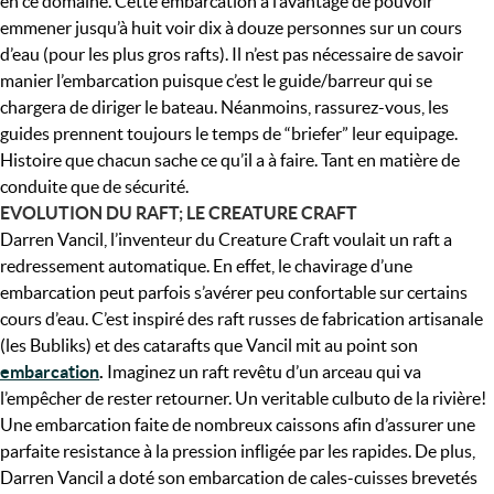
en ce domaine. Cette embarcation à l’avantage de pouvoir
emmener jusqu’à huit voir dix à douze personnes sur un cours
d’eau (pour les plus gros rafts). Il n’est pas nécessaire de savoir
manier l’embarcation puisque c’est le guide/barreur qui se
chargera de diriger le bateau. Néanmoins, rassurez-vous, les
guides prennent toujours le temps de “briefer” leur equipage.
Histoire que chacun sache ce qu’il a à faire. Tant en matière de
conduite que de sécurité.
EVOLUTION DU RAFT; LE CREATURE CRAFT
Darren Vancil, l’inventeur du Creature Craft voulait un raft a
redressement automatique. En effet, le chavirage d’une
embarcation peut parfois s’avérer peu confortable sur certains
cours d’eau. C’est inspiré des raft russes de fabrication artisanale
(les Bubliks) et des catarafts que Vancil mit au point son
embarcation
.
Imaginez un raft revêtu d’un arceau qui va
l’empêcher de rester retourner. Un veritable culbuto de la rivière!
Une embarcation faite de nombreux caissons afin d’assurer une
parfaite resistance à la pression infligée par les rapides. De plus,
Darren Vancil a doté son embarcation de cales-cuisses brevetés