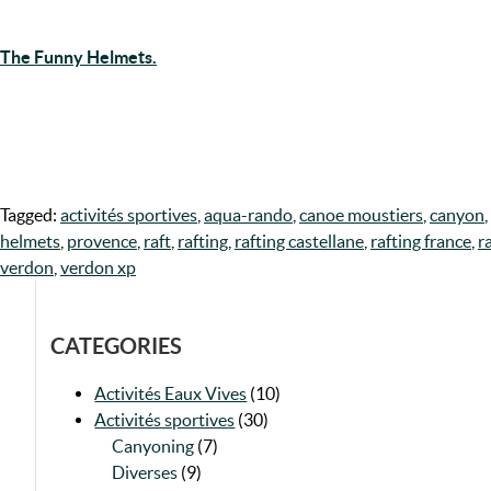
The Funny Helmets.
Tagged:
activités sportives
,
aqua-rando
,
canoe moustiers
,
canyon
,
helmets
,
provence
,
raft
,
rafting
,
rafting castellane
,
rafting france
,
r
verdon
,
verdon xp
CATEGORIES
Activités Eaux Vives
(10)
Activités sportives
(30)
Canyoning
(7)
Diverses
(9)