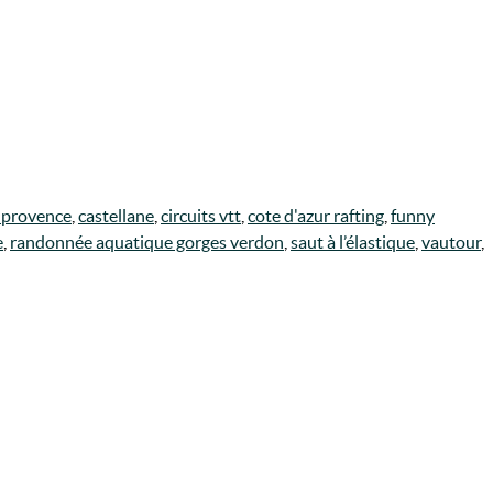
 provence
,
castellane
,
circuits vtt
,
cote d'azur rafting
,
funny
e
,
randonnée aquatique gorges verdon
,
saut à l’élastique
,
vautour
,