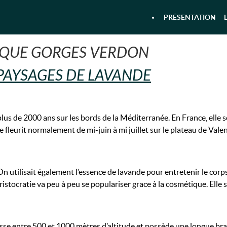
PRÉSENTATION
 & RANDONNÉE AQUATIQUE DANS 
QUE GORGES VERDON
 PAYSAGES DE LAVANDE
lus de 2000 ans sur les bords de la Méditerranée. En France, elle 
 fleurit normalement de mi-juin à mi juillet sur le plateau de Vale
. On utilisait également l’essence de lavande pour entretenir le co
aristocratie va peu à peu se populariser grace à la cosmétique. Elle 
ousse entre 500 et 1000 mètres d’altitude et possède une longue bran