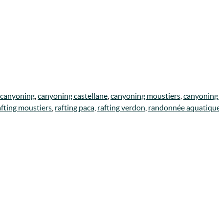
canyoning
,
canyoning castellane
,
canyoning moustiers
,
canyoning
afting moustiers
,
rafting paca
,
rafting verdon
,
randonnée aquatiqu