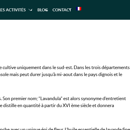
LES ACTIVITÉS
BLOG
CONTACT
RANDONNÉE
LES GORGES DU VERDON À CASTE
CANOE – KAYAK
RAFTING
AQUATIQUE
se cultive uniquement dans le sud-est. Dans les trois départements
nsole mais peut durer jusqu’à mi-aout dans le pays dignois et le
rps. Son premier nom; “Lavandula” est alors synonyme d’entretient
se distille en quantité à partir du XVI ème siècle et donnera
che avec un unique épi de fleur. L’huile essentielle de lavande fine