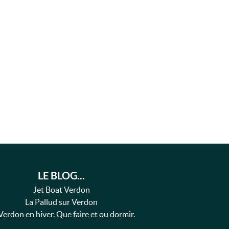
LE BLOG...
Jet Boat Verdon
La Pallud sur Verdon
Verdon en hiver. Que faire et ou dormir.