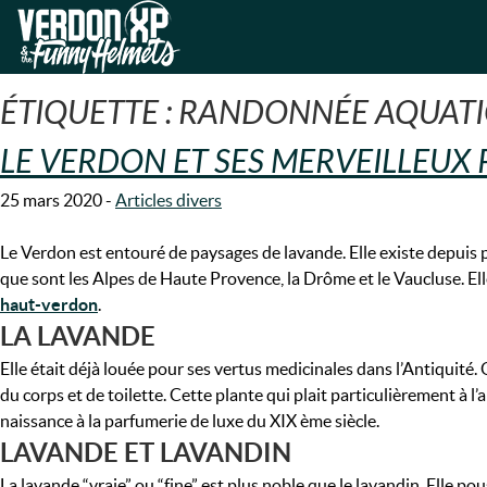
Skip
Skip
to
to
VERDON-XP | RAFTING, CANOE
navigation
content
ÉTIQUETTE :
RANDONNÉE AQUATI
LE VERDON ET SES MERVEILLEUX
25 mars 2020
-
Articles divers
Le Verdon est entouré de paysages de lavande. Elle existe depuis p
que sont les Alpes de Haute Provence, la Drôme et le Vaucluse. Elle
haut-verdon
.
LA LAVANDE
Elle était déjà louée pour ses vertus medicinales dans l’Antiquité
du corps et de toilette. Cette plante qui plait particulièrement à l’
naissance à la parfumerie de luxe du XIX ème siècle.
LAVANDE ET LAVANDIN
La lavande “vraie” ou “fine” est plus noble que le lavandin. Elle p