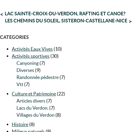
NAVIGATION
LAC SAINTE-CROIX-DU-VERDON, RAFTING ET CANOE?
LES CHEMINS DU SOLEIL, SISTERON-CASTELLANE-NICE
DE
L’ARTICLE
CATEGORIES
Activités Eaux Vives
(10)
Activités sportives
(30)
Canyoning
(7)
Diverses
(9)
Randonnée pédestre
(7)
Vtt
(7)
Culture et Patrimoine
(22)
Articles divers
(7)
Lacs du Verdon.
(7)
Villages du Verdon
(8)
Histoire
(8)
Milieux naturels
(8)