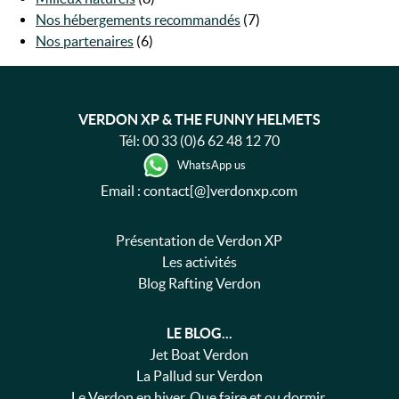
Nos hébergements recommandés
(7)
Nos partenaires
(6)
VERDON XP & THE FUNNY HELMETS
Tél:
00 33 (0)6 62 48 12 70
WhatsApp us
Email : contact[@]verdonxp.com
Présentation de Verdon XP
Les activités
Blog Rafting Verdon
LE BLOG...
Jet Boat Verdon
La Pallud sur Verdon
Le Verdon en hiver. Que faire et ou dormir.