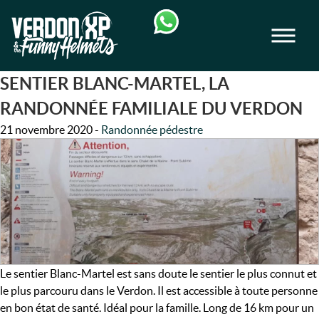
Skip
Skip
to
to
Men
navigation
content
VERDON-XP | RAFTING, CANOE & RA
SENTIER BLANC-MARTEL, LA
RANDONNÉE FAMILIALE DU VERDON
21 novembre 2020
-
Randonnée pédestre
Le sentier Blanc-Martel est sans doute le sentier le plus connut et
le plus parcouru dans le Verdon. Il est accessible à toute personne
en bon état de santé. Idéal pour la famille. Long de 16 km pour un