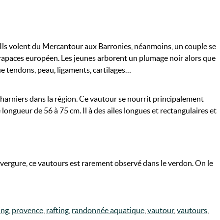
 Ils volent du Mercantour aux Barronies, néanmoins, un couple se
 rapaces européen. Les jeunes arborent un plumage noir alors que
ue tendons, peau, ligaments, cartilages…
s charniers dans la région. Ce vautour se nourrit principalement
longueur de 56 à 75 cm. Il à des ailes longues et rectangulaires et
’envergure, ce vautours est rarement observé dans le verdon. On le
ing
,
provence
,
rafting
,
randonnée aquatique
,
vautour
,
vautours
,