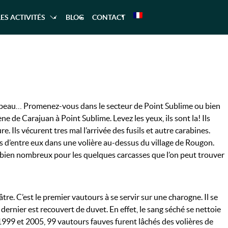
LES ACTIVITÉS
BLOG
CONTACT
RANDONNÉE
LES GORGES DU VERDON À CASTE
CANOE – KAYAK
RAFTING
AQUATIQUE
ent beau… Promenez-vous dans le secteur de Point Sublime ou bien
 de Carajuan à Point Sublime. Levez les yeux, ils sont la! Ils
 Ils vécurent tres mal l’arrivée des fusils et autre carabines.
s d’entre eux dans une volière au-dessus du village de Rougon.
nt bien nombreux pour les quelques carcasses que l’on peut trouver
re. C’est le premier vautours à se servir sur une charogne. Il se
 dernier est recouvert de duvet. En effet, le sang séché se nettoie
1999 et 2005, 99 vautours fauves furent lâchés des volières de