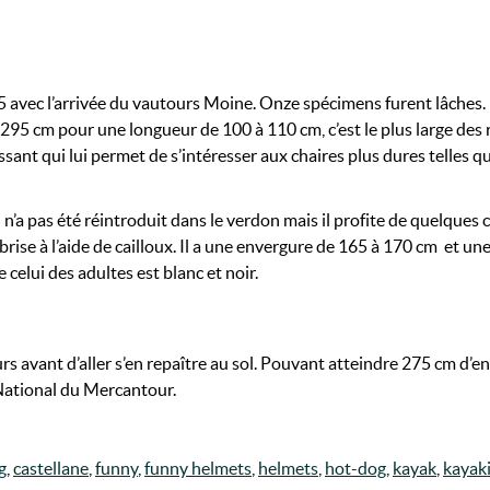
5 avec l’arrivée du vautours Moine. Onze spécimens furent lâches.
295 cm pour une longueur de 100 à 110 cm, c’est le plus large des
sant qui lui permet de s’intéresser aux chaires plus dures telles q
 Il n’a pas été réintroduit dans le verdon mais il profite de quelque
se à l’aide de cailloux. Il a une envergure de 165 à 170 cm et une 
celui des adultes est blanc et noir.
eurs avant d’aller s’en repaître au sol. Pouvant atteindre 275 cm d
 National du Mercantour.
g
,
castellane
,
funny
,
funny helmets
,
helmets
,
hot-dog
,
kayak
,
kayak