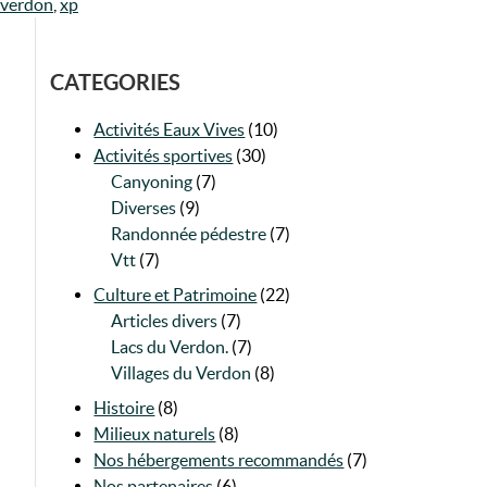
verdon
,
xp
CATEGORIES
Activités Eaux Vives
(10)
Activités sportives
(30)
Canyoning
(7)
Diverses
(9)
Randonnée pédestre
(7)
Vtt
(7)
Culture et Patrimoine
(22)
Articles divers
(7)
Lacs du Verdon.
(7)
Villages du Verdon
(8)
Histoire
(8)
Milieux naturels
(8)
Nos hébergements recommandés
(7)
Nos partenaires
(6)