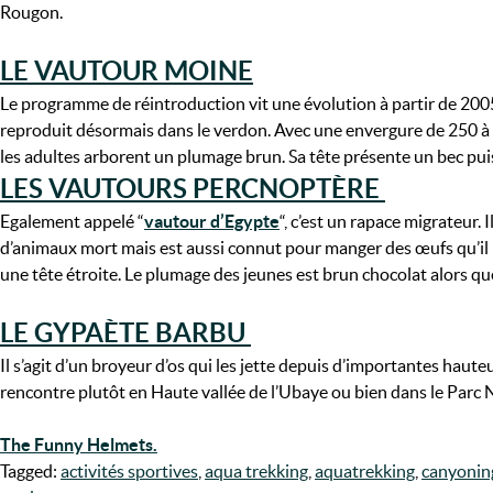
Rougon.
LE VAUTOUR MOINE
Le programme de réintroduction vit une évolution à partir de 200
reproduit désormais dans le verdon. Avec une envergure de 250 à 
les adultes arborent un plumage brun. Sa tête présente un bec puis
LES VAUTOURS PERCNOPTÈRE
Egalement appelé “
vautour d’Egypte
“, c’est un rapace migrateur.
d’animaux mort mais est aussi connut pour manger des œufs qu’il bri
une tête étroite. Le plumage des jeunes est brun chocolat alors que 
LE GYPAÈTE BARBU
Il s’agit d’un broyeur d’os qui les jette depuis d’importantes haut
rencontre plutôt en Haute vallée de l’Ubaye ou bien dans le Parc
The Funny Helmets.
Tagged:
activités sportives
,
aqua trekking
,
aquatrekking
,
canyonin