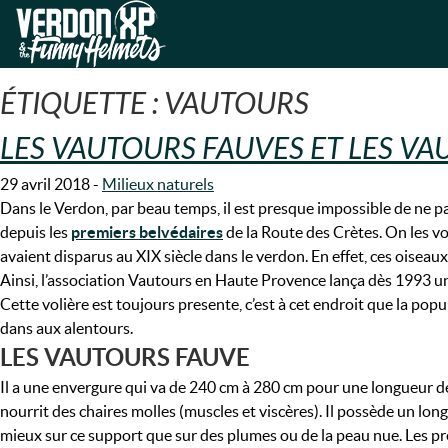
Skip
Skip
to
to
VERDON-XP | RAFTING, CANOE
navigation
content
ÉTIQUETTE :
VAUTOURS
LES VAUTOURS FAUVES ET LES V
29 avril 2018
-
Milieux naturels
Dans le Verdon, par beau temps, il est presque impossible de ne pa
depuis les
premiers belvédaires
de la Route des Crètes. On les vo
avaient disparus au XIX siècle dans le verdon. En effet, ces oiseaux
Ainsi, l’association Vautours en Haute Provence lança dès 1993 un
Cette volière est toujours presente, c’est à cet endroit que la pop
dans aux alentours.
LES VAUTOURS FAUVE
Il a une envergure qui va de 240 cm à 280 cm pour une longueur de 9
nourrit des chaires molles (muscles et viscères). Il possède un long
mieux sur ce support que sur des plumes ou de la peau nue. Les pr