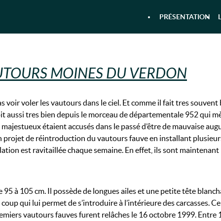
PRÉSENTATION
 & RANDONNÉE AQUATIQUE DANS 
AUTOURS MOINES DU VERDON
s voir voler les vautours dans le ciel. Et comme il fait tres souv
it aussi tres bien depuis le morceau de départementale 952 qui mène
 majestueux étaient accusés dans le passé d’être de mauvaise augure.
 projet de réintroduction du vautours fauve en installant plusieur
ulation est ravitaillée chaque semaine. En effet, ils sont maintena
5 à 105 cm. Il possède de longues ailes et une petite tête blanchât
 coup qui lui permet de s’introduire à l’intérieure des carcasses. Ce
emiers vautours fauves furent relâches le 16 octobre 1999. Entre 