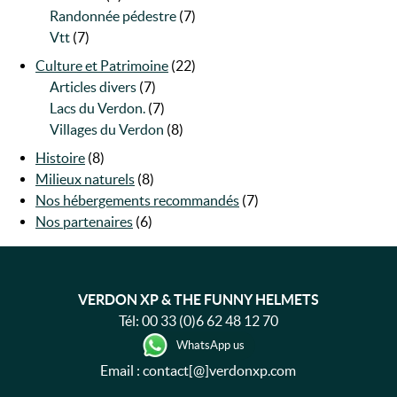
Randonnée pédestre
(7)
Vtt
(7)
Culture et Patrimoine
(22)
Articles divers
(7)
Lacs du Verdon.
(7)
Villages du Verdon
(8)
Histoire
(8)
Milieux naturels
(8)
Nos hébergements recommandés
(7)
Nos partenaires
(6)
VERDON XP & THE FUNNY HELMETS
Tél:
00 33 (0)6 62 48 12 70
WhatsApp us
Email : contact[@]verdonxp.com