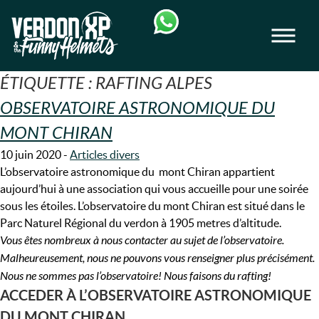
Skip
Skip
to
to
Men
navigation
content
VERDON-XP | RAFTING, CANOE & RAND
ÉTIQUETTE :
RAFTING ALPES
OBSERVATOIRE ASTRONOMIQUE DU
MONT CHIRAN
10 juin 2020
-
Articles divers
L’observatoire astronomique du mont Chiran appartient
aujourd’hui à une association qui vous accueille pour une soirée
sous les étoiles. L’observatoire du mont Chiran est situé dans le
Parc Naturel Régional du verdon à 1905 metres d’altitude.
Vous êtes nombreux à nous contacter au sujet de l’observatoire.
Malheureusement, nous ne pouvons vous renseigner plus précisément.
Nous ne sommes pas l’observatoire! Nous faisons du rafting!
ACCEDER À L’OBSERVATOIRE ASTRONOMIQUE
DU MONT CHIRAN