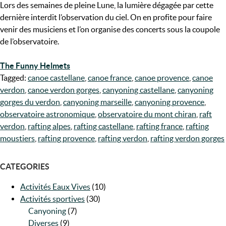
Lors des semaines de pleine Lune, la lumière dégagée par cette
dernière interdit l’observation du ciel. On en profite pour faire
venir des musiciens et l’on organise des concerts sous la coupole
de l’observatoire.
The Funny Helmets
Tagged:
canoe castellane
,
canoe france
,
canoe provence
,
canoe
verdon
,
canoe verdon gorges
,
canyoning castellane
,
canyoning
gorges du verdon
,
canyoning marseille
,
canyoning provence
,
observatoire astronomique
,
observatoire du mont chiran
,
raft
verdon
,
rafting alpes
,
rafting castellane
,
rafting france
,
rafting
moustiers
,
rafting provence
,
rafting verdon
,
rafting verdon gorges
CATEGORIES
Activités Eaux Vives
(10)
Activités sportives
(30)
Canyoning
(7)
Diverses
(9)