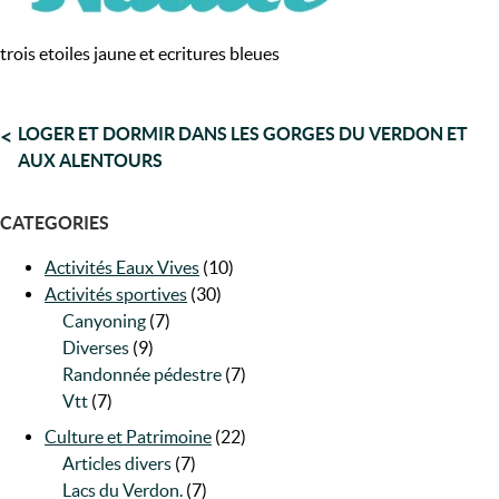
trois etoiles jaune et ecritures bleues
NAVIGATION
LOGER ET DORMIR DANS LES GORGES DU VERDON ET
AUX ALENTOURS
DE
L’ARTICLE
CATEGORIES
Activités Eaux Vives
(10)
Activités sportives
(30)
Canyoning
(7)
Diverses
(9)
Randonnée pédestre
(7)
Vtt
(7)
Culture et Patrimoine
(22)
Articles divers
(7)
Lacs du Verdon.
(7)