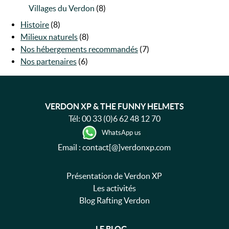
Villages du Verdon
(8)
Histoire
(8)
Milieux naturels
(8)
Nos hébergements recommandés
(7)
Nos partenaires
(6)
VERDON XP & THE FUNNY HELMETS
Tél:
00 33 (0)6 62 48 12 70
WhatsApp us
Email : contact[@]verdonxp.com
Présentation de Verdon XP
Les activités
Blog Rafting Verdon