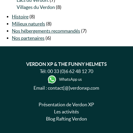
Lacs du Verdon.
(7)
Villages du Verdon
(8)
Histoire
(8)
Milieux naturels
(8)
Nos hébergements recommandés
(7)
Nos partenaires
(6)
VERDON XP & THE FUNNY HELMETS
Tél:
00 33 (0)6 62 48 12 70
WhatsApp us
Email : contact[@]verdonxp.com
Présentation de Verdon XP
Les activités
Blog Rafting Verdon