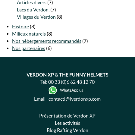
Articles divers
(7)
Lacs du Verdon.
(7)
Villages du Verdon
(8)
Histoire
(8)
Milieux naturels
(8)
Nos hébergements recommandés
(7)
Nos partenaires
(6)
VERDON XP & THE FUNNY HELMETS
Tél:
00 33 (0)6 62 48 12 70
WhatsApp us
Email : contact[@]verdonxp.com
Présentation de Verdon XP
Les activités
Blog Rafting Verdon