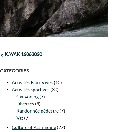
NAVIGATION
KAYAK 16062020
DE
CATEGORIES
L’ARTICLE
Activités Eaux Vives
(10)
Activités sportives
(30)
Canyoning
(7)
Diverses
(9)
Randonnée pédestre
(7)
Vtt
(7)
Culture et Patrimoine
(22)