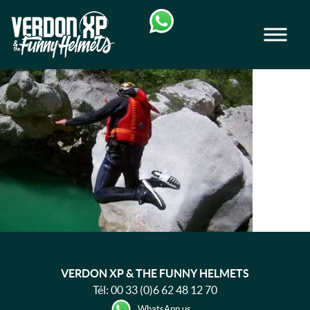
Skip
Skip
to
to
Men
navigation
content
VERDON-XP | RAFTING, CANOE & RAND
RANDONNEE-
AQUATIQUE-
VERDON-XP
VERDON XP & THE FUNNY HELMETS
Tél:
00 33 (0)6 62 48 12 70
WhatsApp us