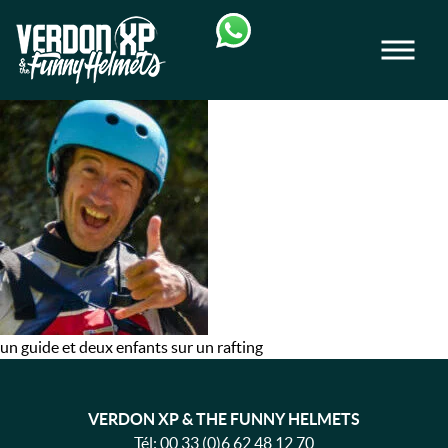
Skip
Skip
to
to
Men
navigation
content
VERDON-XP | RAFTING, CANOE & RAND
CYRIL-
LAURENT-
GUIDE-
RAFTING-
VERDON-
XP
un guide et deux enfants sur un rafting
VERDON XP & THE FUNNY HELMETS
Tél:
00 33 (0)6 62 48 12 70