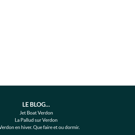
LE BLOG...
Jet Boat Verdon
La Pallud sur Verdon
Verdon en hiver. Que faire et ou dormir.