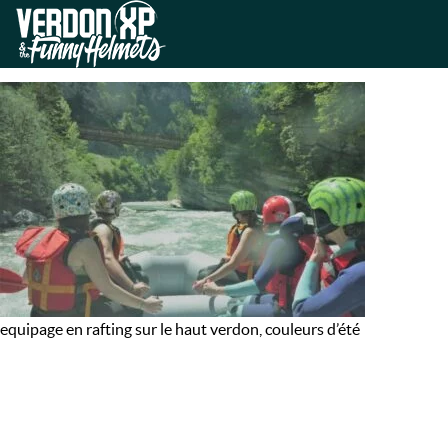
Skip
Skip
to
to
VERDON-XP | RAFTING, CANOE
navigation
content
RAFTING-
HAUT-
VERDON-
XP
equipage en rafting sur le haut verdon, couleurs d’été