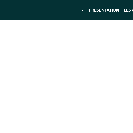
PRÉSENTATION
LES 
R
 & RANDONNÉE AQUATIQUE DANS 