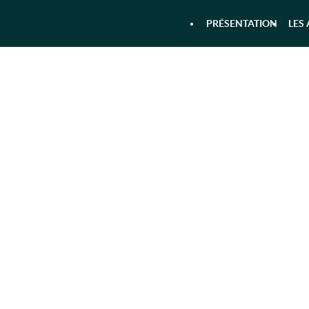
PRÉSENTATION
LES 
R
 & RANDONNÉE AQUATIQUE DANS 