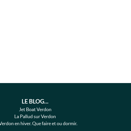
LE BLOG...
Jet Boat Verdon
La Pallud sur Verdon
Verdon en hiver. Que faire et ou dormir.